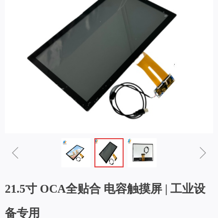
ꁆ
ꁇ
21.5寸 OCA全贴合 电容触摸屏 | 工业设
备专用