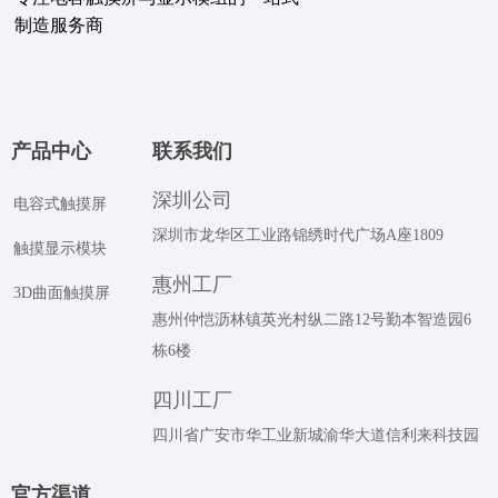
制造服务商
产品中心
联系我们
深圳公司
电容式触摸屏
深圳市龙华区工业路锦绣时代广场A座1809
触摸显示模块
惠州工厂
3D曲面触摸屏
惠州仲恺沥林镇英光村纵二路12号勤本智造园6
栋6楼
四川工厂
四川省广安市华工业新城渝华大道信利来科技园
官⽅渠道