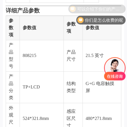
可以介绍下你们的产品么
详细产品参数
你们是怎么收费的呢
参
参数
数
参数值
参数值
项
项
产
品
产品
808215
21.5 英寸
型
尺寸
号
产
品
结构
G+G 电容触摸
TP+LCD
分
类型
屏
类
外
感应
观
524*321.8mm
区尺
480*271.8mm
尺
寸