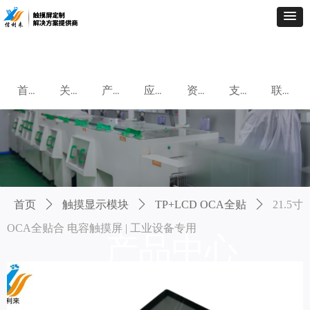
首页
关于我们
产品中心
应用案例
资讯中心
支持与服务
联系我们
首页
ꄲ
触摸显示模块
ꄲ
TP+LCD OCA全贴
ꄲ
21.5寸
OCA全贴合 电容触摸屏 | 工业设备专用
产品中心
为客户提供专业化,定制化,专业触摸屏解决方案