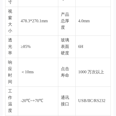
寸
视
产品
窗
478.3*270.1mm
总厚
4.0mm
大
度
小
透
玻璃
光
≥85%
表面
6H
率
硬度
响
应
点击
＜10ms
1000 万次以上
时
寿命
间
工
作
通讯
-20℃~+70℃
USB/IIC/RS232
温
接口
度