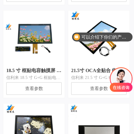
OCA全贴合工艺组合成触摸屏
艺，十点触控、响应灵敏，支
总成，无空气层、显示通透。
持宽温运行，搭载主流USB、
支持AG防眩光、AF防指纹、
IIC、RS232接口，适配工业控
AR减反射表面处理，广泛应
制、自助终端、商用显示等场
用于工业控制、嵌入式设备、
景，支持个性化定制，是工业
自助终端。
触控显示配套优选产品。
可以介绍下你们的产品么
配备USB/IIC/RS232多通讯接
口，支持开孔、丝印、结构非
标定制，厂家直供，可提供样
品测试与整体触控解决方案。
18.5 寸 框贴电容触摸屏 |
21.5寸 OCA全贴合 电容触
信利来 18.5 寸 G+G 框贴电容
信利来 21.5 寸 G+G 电容触摸
工业设备专用
摸屏 | 工业设备专用
触摸屏，采用成熟框贴工艺，
屏厂家，专业生产工业触控屏
查看参数
查看参数
十点触控、响应灵敏，支持宽
与 OCA 全贴合模块。产品采
温运行，搭载主流 USB、
用 G+G（玻璃 + 玻璃）结构
IIC、RS232 接口，适配工业
设计，搭配 OCA 全贴合工
控制、自助终端、商用显示等
艺，显示清晰、触控稳定，支
场景，支持个性化定制，是工
持 AG 防眩光、AF 防指纹、
业触控显示配套优选产品。
AR 减反射等表面工艺定制，
可适配工业、医疗、自助终
端、商用显示等多场景使用。