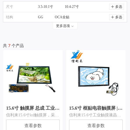
尺寸
3.5-10.1寸
10.4-27寸
ꄸ
多选
结构
GG
OCA全贴
ꄸ
多选
更多选项
ꀁ
共
7
个产品
15.6寸 触摸屏 总成 工业触
15.6寸 框贴电容触摸屏 |
信利来15.6寸lcd触摸屏，采用
信利来15.6寸工业触摸液晶显
摸液晶显示屏 | 工业控制
工业设备专用
G+G电容触摸屏，钢化玻璃
示屏 ，lcd tp框贴(空气贴 )触
专用
查看参数
查看参数
+ITO感应玻璃结构，搭配
摸屏 总成，采用成熟框贴工