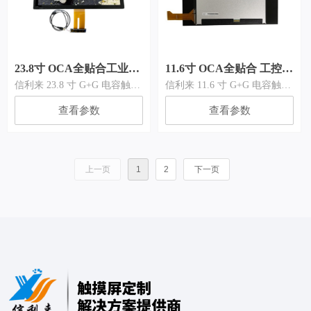
提供 USB/IIC/RS232 多接口方
案，支持开孔、丝印、结构定
制，深圳触摸屏工厂可提供一
站式触控显示解决方案。
23.8寸 OCA全贴合工业触
11.6寸 OCA全贴合 工控触
信利来 23.8 寸 G+G 电容触摸
信利来 11.6 寸 G+G 电容触摸
摸屏 | 自助终端专用
摸屏 | 车载设备专用
屏厂家，专业生产工业触控屏
屏厂家，专业生产 TP+LCD
查看参数
查看参数
与 OCA 全贴合显示模块。产
触控显示模块。产品采用
品采用 G+G 玻璃 + 玻璃结
G+G 玻璃 + 玻璃结构，搭配
构，搭配 OCA 全贴合工艺，
OCA 全贴合工艺，显示清
显示清晰、触控稳定，支持
晰、触控稳定，支持 AG 防眩
AG 防眩光、AF 防指纹、AR
光、AF 防指纹、AR 减反射等
上一页
1
2
下一页
减反射等表面工艺定制，可适
表面工艺定制，可适配工业控
配工业控制、医疗设备、自助
制、医疗设备、自助终端、商
终端、商用显示等多场景。
用显示等多场景。
提供 USB/IIC/RS232 多接口方
提供 USB/IIC/RS232 多接口方
案，支持开孔、丝印、结构定
案，支持开孔、丝印、结构定
制，深圳触摸屏工厂可提供一
制，深圳触摸屏工厂可提供一
站式触控显示解决方案。
站式 TP+LCD 触控显示解决
方案。