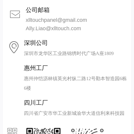
公司邮箱
ꂘ
xlltouchpanel@gmail.com
Ally.Liao@xlltouch.com
深圳公司
ꀷ
深圳市龙华区工业路锦绣时代广场A座1809
惠州工厂
惠州仲恺沥林镇英光村纵二路12号勤本智造园6栋
6楼
四川工厂
四川省广安市华工业新城渝华大道信利来科技园
ꀥ