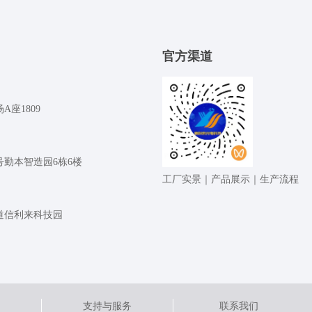
官⽅渠道
座1809
号勤本智造园6栋6楼
⼯⼚实景｜产品展⽰｜⽣产流程
道信利来科技园
支持与服务
联系我们