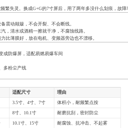
控频繁失灵。换成G+G的7寸屏后，用了两年多没什么划痕，故障
设备震动颠簸，不会开裂、不会断线。
水汽，清水或酒精一擦就干净，不腐蚀线路。
能力比薄膜好，放在电机、变频器旁边也不漂移。
变成防爆屏，适配易燃易爆车间
、多粉尘产线
适配尺寸
理由
3.5寸、4寸、7寸
体积小，耐频繁点按
8寸、10.1寸
耐磨抗刮，密封防尘
贴合
10.1寸、15寸
耐腐蚀、抗冲击、不起雾