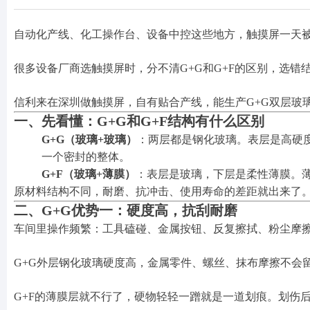
自动化产线、化工操作台、设备中控这些地方，触摸屏一天
很多设备厂商选触摸屏时，分不清G+G和G+F的区别，选错
信利来在深圳做触摸屏，自有贴合产线，能生产G+G双层玻璃
一、先看懂：G+G和G+F结构有什么区别
G+G（玻璃+玻璃）
：两层都是钢化玻璃。表层是高硬
一个密封的整体。
G+F（玻璃+薄膜）
：表层是玻璃，下层是柔性薄膜。
原材料结构不同，耐磨、抗冲击、使用寿命的差距就出来了
二、G+G优势一：硬度高，抗刮耐磨
车间里操作频繁：工具磕碰、金属按钮、反复擦拭、粉尘摩
G+G外层钢化玻璃硬度高，金属零件、螺丝、抹布摩擦不会留
G+F的薄膜层就不行了，硬物轻轻一蹭就是一道划痕。划伤