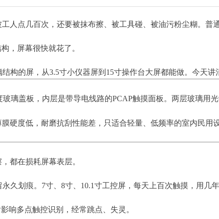
被工人点几百次，还要被抹布擦、被工具碰、被油污粉尘糊。普
结构，屏幕很快就花了。
结构的屏，从3.5寸小仪器屏到15寸操作台大屏都能做。今天讲
度玻璃盖板，内层是带导电线路的PCAP触摸面板。两层玻璃用
薄膜硬度低，耐磨抗刮性能差，只适合轻量、低频率的室内民用
。
擦，都在损耗屏幕表层。
永久划痕。7寸、8寸、10.1寸工控屏，每天上百次触摸，用
后影响多点触控识别，经常跳点、失灵。