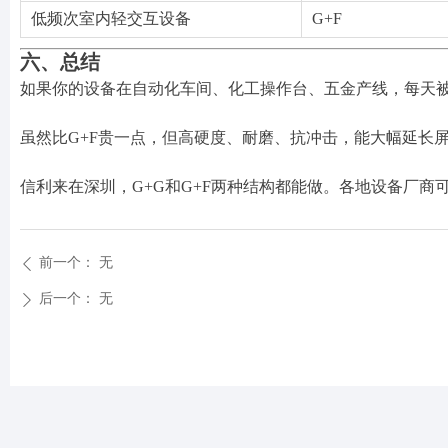
低频次室内轻交互设备
G+F
六、总结
如果你的设备在自动化车间、化工操作台、五金产线，每天被
虽然比G+F贵一点，但高硬度、耐磨、抗冲击，能大幅延长
信利来在深圳，G+G和G+F两种结构都能做。各地设备厂
前一个：
无
ꄴ
后一个：
无
ꄲ